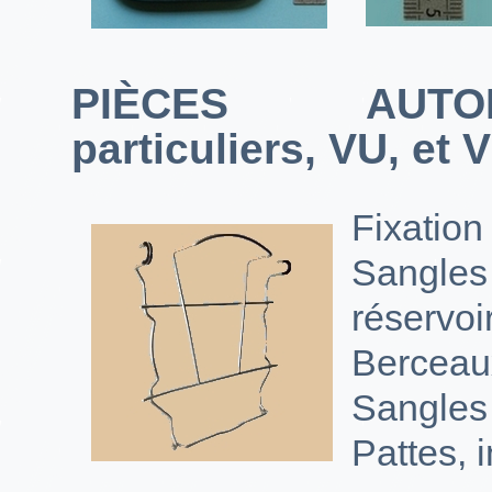
PIÈCES AUTOM
particuliers, VU, et V
Fixatio
Sangle
réservoir
Berceau
Sangles e
Pattes, 