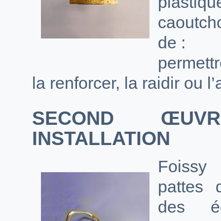
plast
caoutch
de :
permettr
la renforcer, la raidir ou l
SECOND ŒUV
INSTALLATION
Foissy
pattes 
des éq